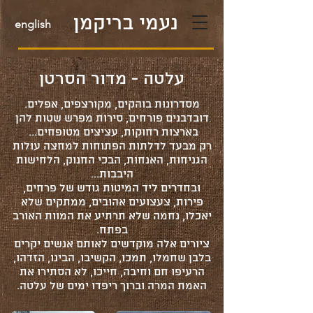
נעמי בריקמן
english
עלטה - מדור הסרטן
מסדרונות בוהקים, מקורצפים, אפלים.
דובדבנים פורחים, סירות מפרש שטות להן
בארצות רחוקות, עציצים מטופחים...
רק מבעד לדלתות הפתוחות למחצה עולות
הגניחות, האנחות, הבכי החנוק, הלחישות
היבבות...
ובחדרים ליד המיטות גודש של פרחים,
פירות, צעצועים אהובים, ממתקים שלא
יאכלו, נחמה שלא תרתיע את המוות האורב
בפתח.
ציורים אלה מוקדשים לאותם אנשים יקרים
בלבן שחמלו, תמכו, הקשיבו, הבינו, הזדהו,
הרעיפו חם וחיבה, חייכו, לא הסתירו את
האמת המרה וברוך ריפדו ימים של עלטה.